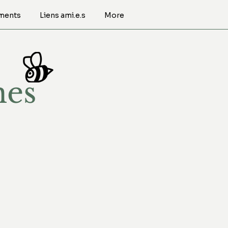
ments
Liens ami.e.s
More
mes