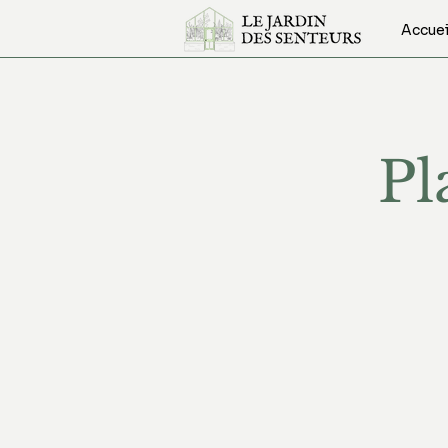
Accuei
Pl