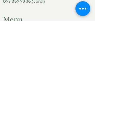
079 857 73 36
(Jordi)
Menu
Accueil
Produits du jardin
Actualités
Contact
Liens ami.e.s