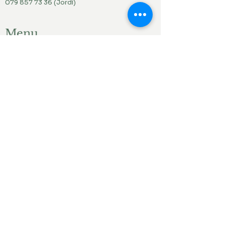
079 857 73 36
(Jordi)
Menu
Accueil
Produits du jardin
Actualités
Contact
Liens ami.e.s