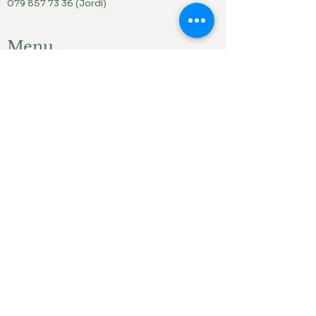
079 857 73 36
(Jordi)
Menu
Accueil
Produits du jardin
Actualités
Contact
Liens ami.e.s