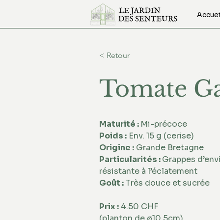
Accuei
< Retour
Tomate Ga
Maturité : 
Mi-précoce
Poids :
 Env. 15 g (cerise)
Origine :
 Grande Bretagne
Particularités : 
Grappes d’envir
résistante à l’éclatement
Goût :
 Très douce et sucrée
Prix :
 4.50 CHF 
(planton de ø10.5cm)