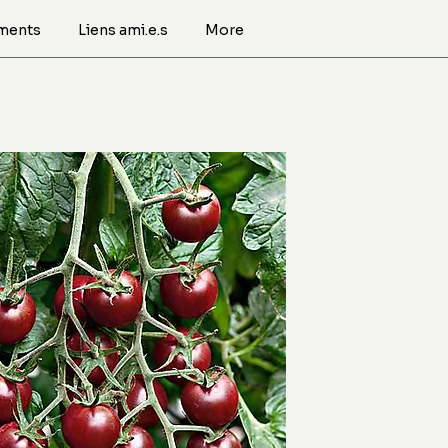
ments
Liens ami.e.s
More