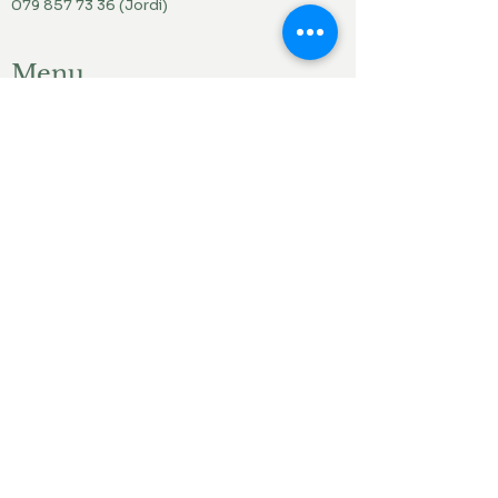
079 857 73 36
(Jordi)
Menu
Accueil
Produits du jardin
Actualités
Contact
Liens ami.e.s