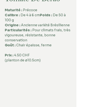
Maturité : 
Précoce
Calibre :
 De 4 à 6 cm
Poids :
 De 50 à 
100 g
Origine :
 Ancienne variété Brésilienne
Particularités : 
Pour climats frais, très 
vigoureuse, résistante, bonne 
conservation  
Goût :
 Chair épaisse, ferme
Prix :
 4.50 CHF 
(planton de ø10.5cm) 