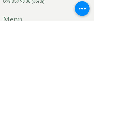
079 857 73 36
(Jordi)
Menu
Accueil
Produits du jardin
Actualités
Contact
Liens ami.e.s