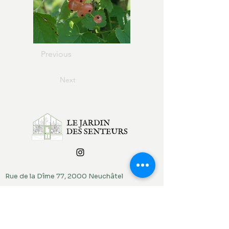
Previous
Next
Rue de la Dîme 77, 2000 Neuchâtel
contact@lejardindessenteurs.ch
076 382 10 38
(Rebecca)
079 857 73 36
(Jordi)