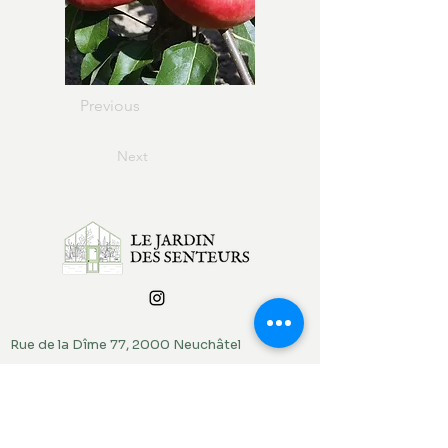
Previous
Next
Rue de la Dîme 77, 2000 Neuchâtel
contact@lejardindessenteurs.ch
076 382 10 38
(Rebecca)
079 857 73 36
(Jordi)