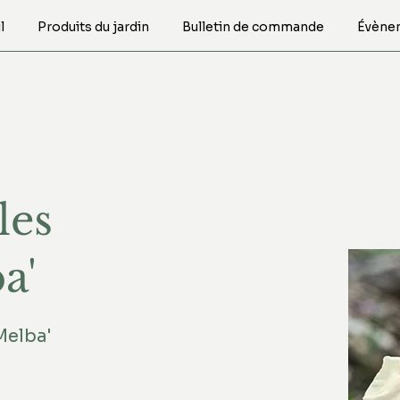
l
Produits du jardin
Bulletin de commande
Évène
les
a'
Melba'