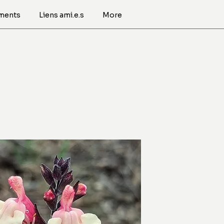
ments
Liens ami.e.s
More