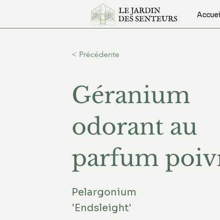
Accuei
< Précédente
Géranium
odorant au
parfum poiv
Pelargonium
'Endsleight'