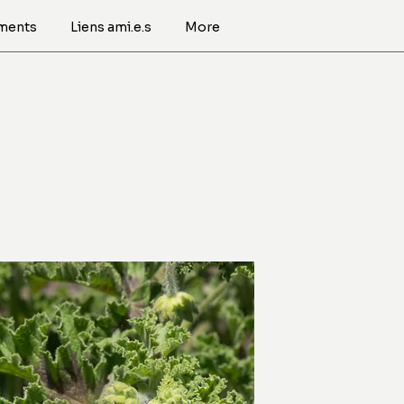
ments
Liens ami.e.s
More