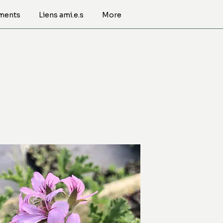
ments
Liens ami.e.s
More