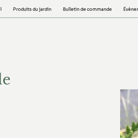
l
Produits du jardin
Bulletin de commande
Évène
le