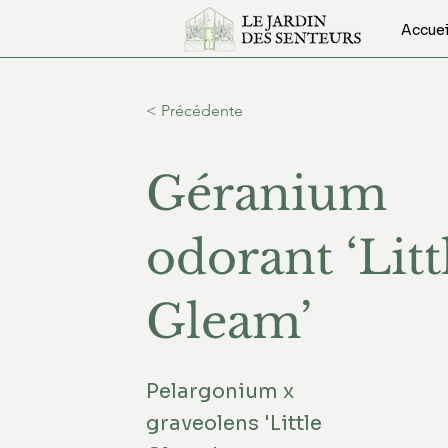
Accuei
< Précédente
Géranium
odorant ‘Litt
Gleam’
Pelargonium x
graveolens 'Little