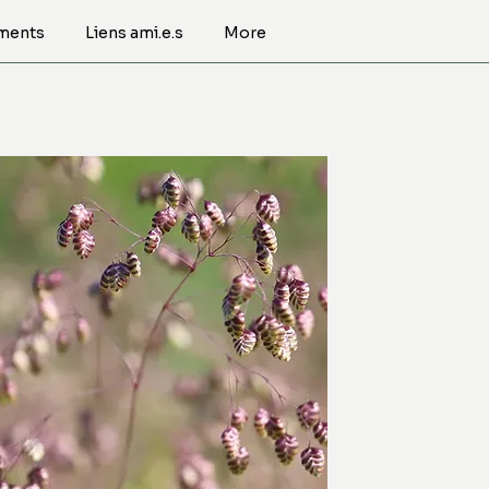
ments
Liens ami.e.s
More