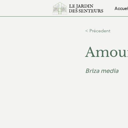
Accuei
< Précedent
Amour
Briza media