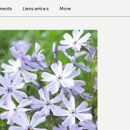
ments
Liens ami.e.s
More