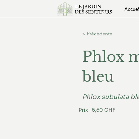
Accuei
< Précédente
Phlox 
bleu
Phlox subulata bl
Prix : 5,50 CHF