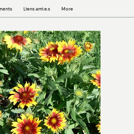
ments
Liens ami.e.s
More