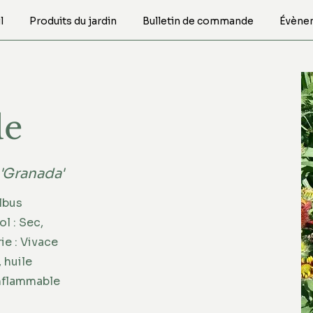
l
Produits du jardin
Bulletin de commande
Évène
de
 'Granada'
lbus
l : Sec,
ie : Vivace
, huile
inflammable