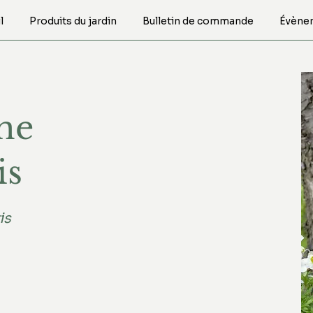
l
Produits du jardin
Bulletin de commande
Évène
ne
is
is