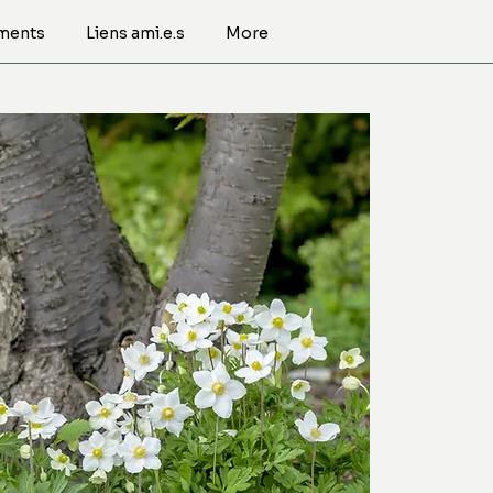
ments
Liens ami.e.s
More