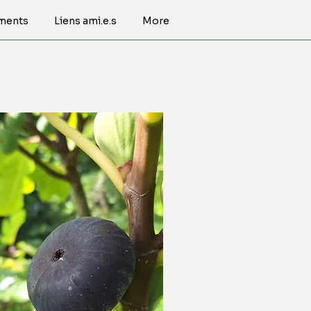
ments
Liens ami.e.s
More