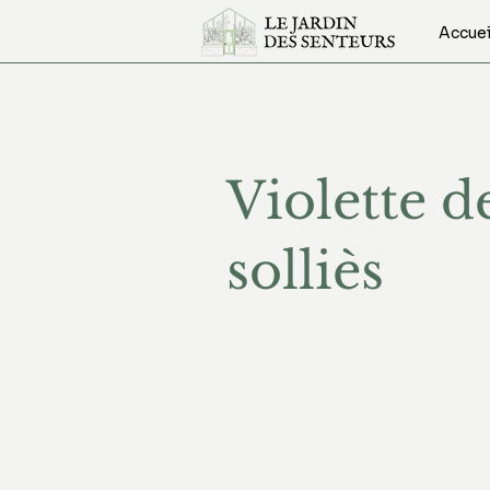
Accuei
Violette d
solliès