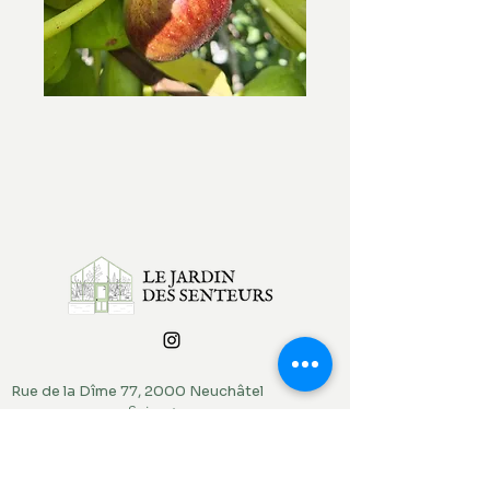
Rue de la Dîme 77, 2000 Neuchâtel
Suivant
contact@lejardindessenteurs.ch
076 382 10 38
(Rebecca)
079 857 73 36
(Jordi)