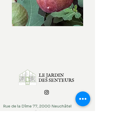
Rue de la Dîme 77, 2000 Neuchâtel
Suivant
contact@lejardindessenteurs.ch
076 382 10 38
(Rebecca)
079 857 73 36
(Jordi)