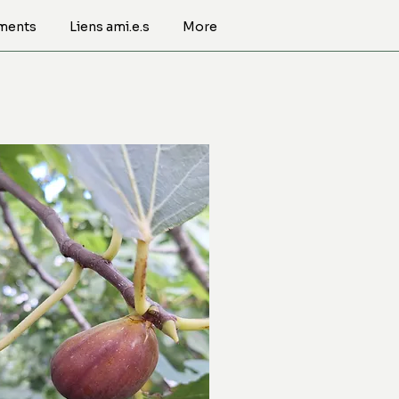
ments
Liens ami.e.s
More