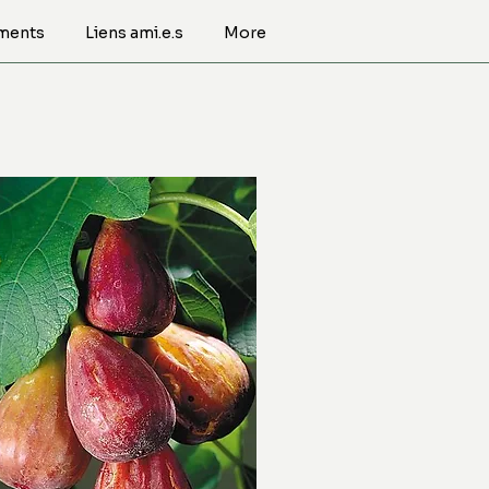
ments
Liens ami.e.s
More