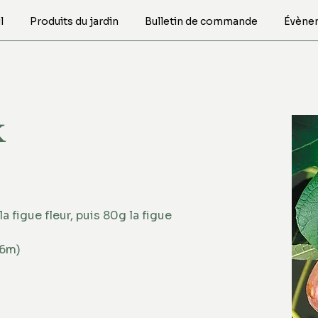
l
Produits du jardin
Bulletin de commande
Évène
k
la figue fleur, puis 80g la figue 
 6m)