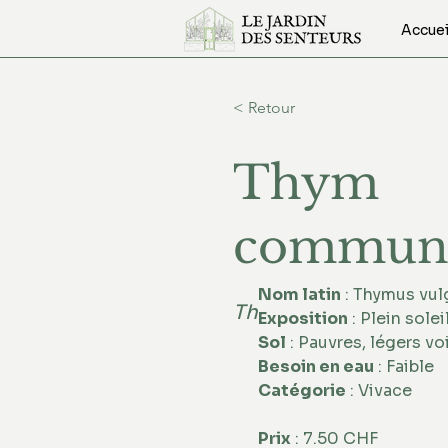
Accuei
< Retour
Thym
commu
Nom latin
 : Thymus vul
Thymus vulgaris 'Fr
Exposition
 : Plein soleil
Sol
 : Pauvres, légers vo
Besoin en eau
 : Faible 
Catégorie
 : Vivace
Prix
 : 7.50 CHF