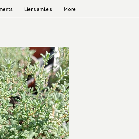
ments
Liens ami.e.s
More