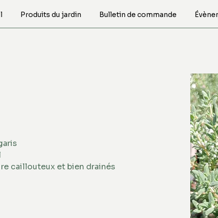
l
Produits du jardin
Bulletin de commande
Évène
n
garis 
ench summer'
 
ire caillouteux et bien drainés 