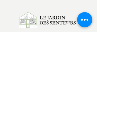
Rue de la Dîme 77, 2000 Neuchâtel
contact@lejardindessenteurs.ch
076 382 10 38
(Rebecca)
079 857 73 36
(Jordi)
Menu
Accueil
Produits du jardin
Actualités
Contact