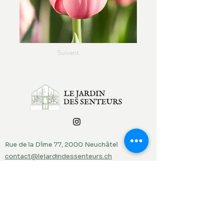
Suivant
Rue de la Dîme 77, 2000 Neuchâtel
contact@lejardindessenteurs.ch
076 382 10 38
(Rebecca)
079 857 73 36
(Jordi)
Menu