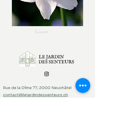
Suivant
Rue de la Dîme 77, 2000 Neuchâtel
contact@lejardindessenteurs.ch
076 382 10 38
(Rebecca)
079 857 73 36
(Jordi)
Menu