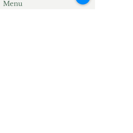
Menu
Accueil
Produits du jardin
Actualités
Contact
Liens ami.e.s