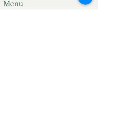
Menu
Accueil
Produits du jardin
Actualités
Contact
Liens ami.e.s