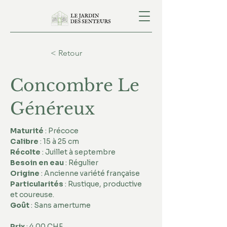
< Retour
Concombre Le
Généreux
Maturité
 : Précoce 
Calibre
 : 15 à 25 cm 
Récolte
 : Juillet à septembre 
Besoin en eau
 : Régulier
Origine
 : Ancienne variété française 
Particularités
 : Rustique, productive 
et coureuse. 
Goût
 : Sans amertume
Prix
 : 4.00 CHF