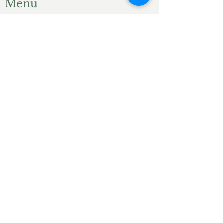
Menu
Accueil
Produits du jardin
Actualités
Contact
Liens ami.e.s