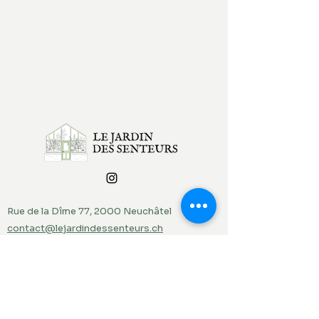
Rue de la Dîme 77, 2000 Neuchâtel
contact@lejardindessenteurs.ch
076 382 10 38
(Rebecca)
079 857 73 36
(Jordi)
Menu