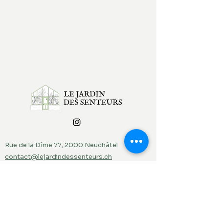
Rue de la Dîme 77, 2000 Neuchâtel
contact@lejardindessenteurs.ch
076 382 10 38
(Rebecca)
079 857 73 36
(Jordi)
Menu