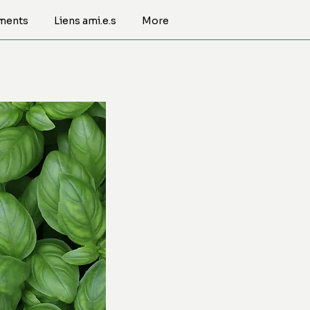
ments
Liens ami.e.s
More