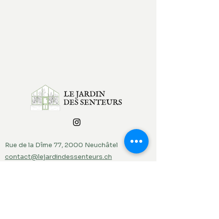
Rue de la Dîme 77, 2000 Neuchâtel
contact@lejardindessenteurs.ch
076 382 10 38
(Rebecca)
079 857 73 36
(Jordi)
Menu